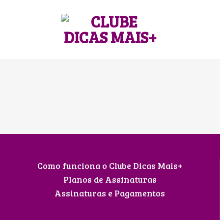
Como funciona o Clube Dicas Mais+
Planos de Assinaturas
Assinaturas e Pagamentos