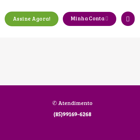
Minha Conta
Assine Agora!
✆ Atendimento
(85)99169-6268