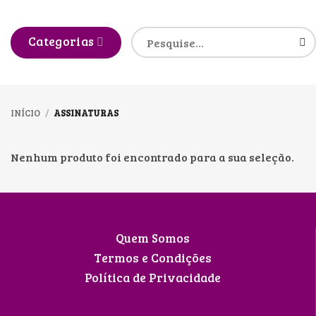
Skip
to
Pesquisar
Categorias
content
por:
INÍCIO
/
ASSINATURAS
Nenhum produto foi encontrado para a sua seleção.
Quem Somos
Termos e Condições
Política de Privacidade