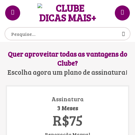
Skip
to
content
Pesquisar
por:
Quer aproveitar todas as vantagens do
Clube?
Escolha agora um plano de assinatura!
Assinatura
3 Meses
R$75
Renovação Manual