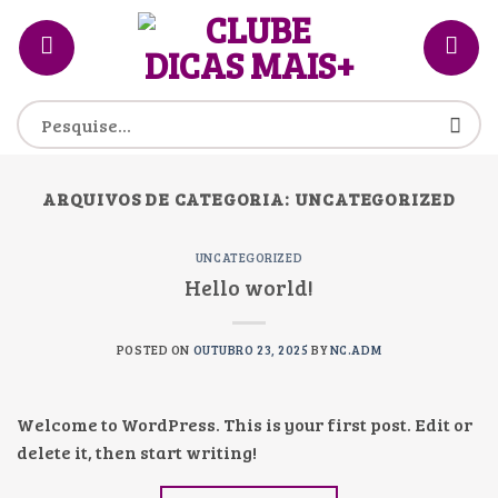
Skip
to
content
Pesquisar
por:
ARQUIVOS DE CATEGORIA:
UNCATEGORIZED
UNCATEGORIZED
Hello world!
POSTED ON
OUTUBRO 23, 2025
BY
NC.ADM
Welcome to WordPress. This is your first post. Edit or
delete it, then start writing!